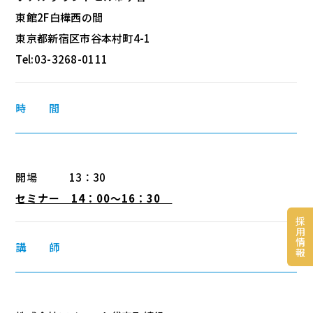
東館2F白樺西の間
東京都新宿区市谷本村町4-1
Tel:03-3268-0111
時 間
開場 13：30
セミナー 14：00～16：30
採
用
情
講 師
報