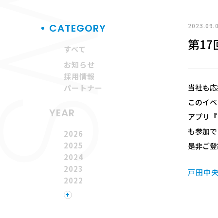
2023.09.
CATEGORY
第17
すべて
お知らせ
採用情報
当社も応
パートナー
このイベ
YEAR
アプリ『
も参加で
2026
2025
是非ご登
2024
2023
戸田中央
2022
2021
+
2020
2019