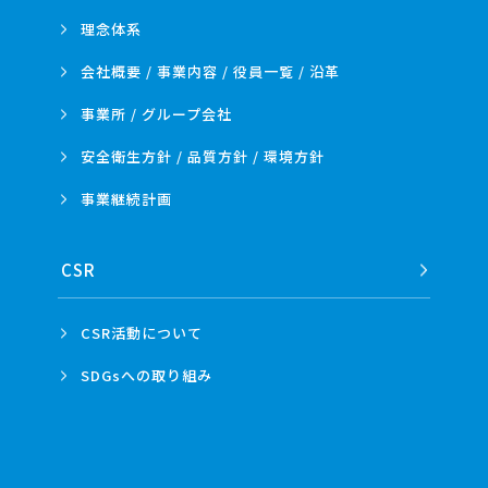
理念体系
会社概要 / 事業内容 /
役員一覧 / 沿革
事業所 /
グループ会社
安全衛生方針 /
品質方針 /
環境方針
事業
継続計画
CSR
CSR活動
について
SDGsへの
取り組み