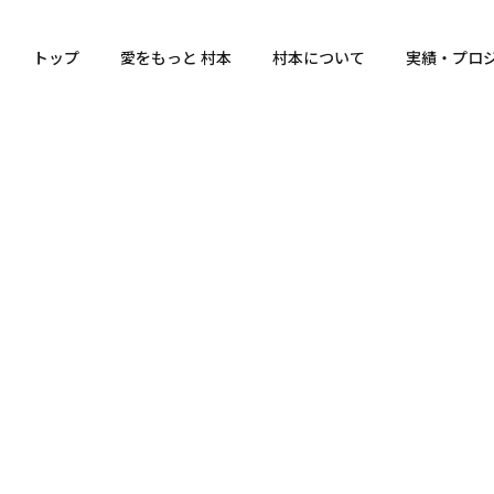
トップ
愛をもっと 村本
村本について
実績・プロ