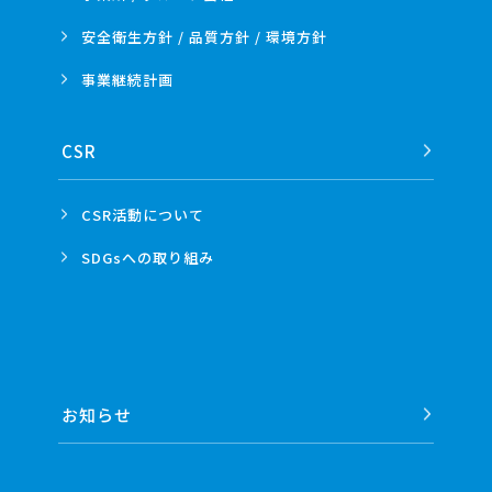
安全衛生方針 /
品質方針 /
環境方針
事業
継続計画
CSR
CSR活動
について
SDGsへの
取り組み
お知らせ