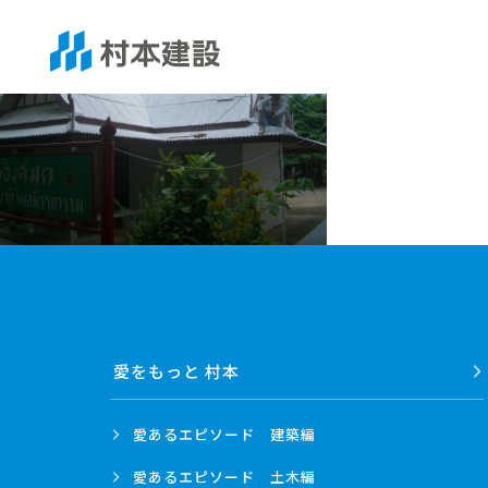
愛をもっと 村本
愛あるエピソード
建築編
愛あるエピソード
土木編