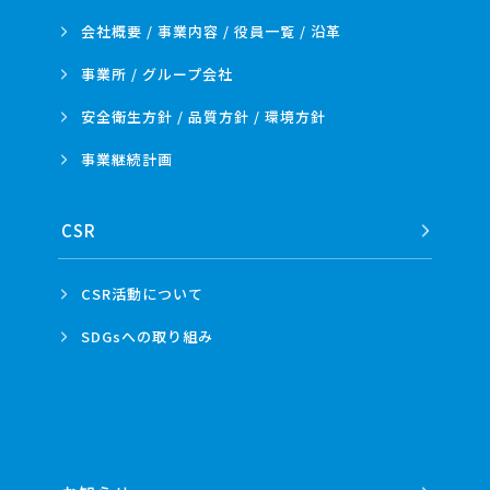
会社概要 / 事業内容 /
役員一覧 / 沿革
事業所 /
グループ会社
安全衛生方針 /
品質方針 /
環境方針
事業
継続計画
CSR
CSR活動
について
SDGsへの
取り組み