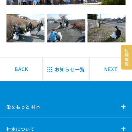
採
用
情
報
お知らせ一覧
愛をもっと 村本
村本について