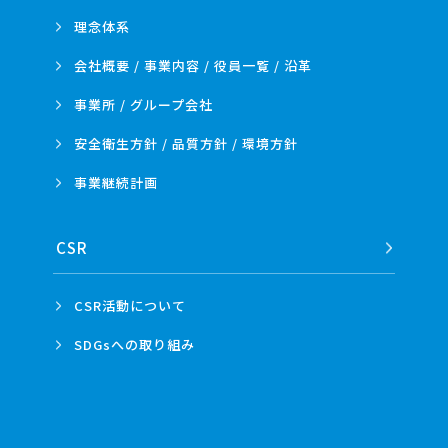
理念体系
会社概要 / 事業内容 /
役員一覧 / 沿革
事業所 /
グループ会社
安全衛生方針 /
品質方針 /
環境方針
事業
継続計画
CSR
CSR活動
について
SDGsへの
取り組み