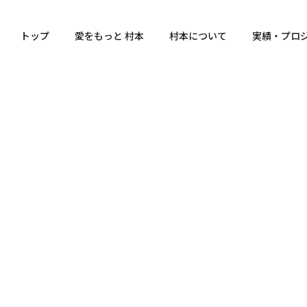
トップ
愛をもっと 村本
村本について
実績・プロ