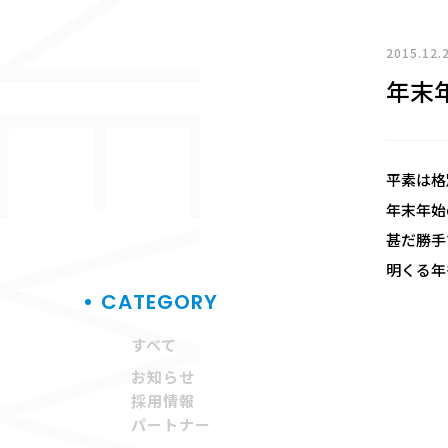
EWS
2015.12.
年末
平素は格
年末年始
甚だ勝手
明くる年
CATEGORY
すべて
お知らせ
採用情報
パートナー
平成