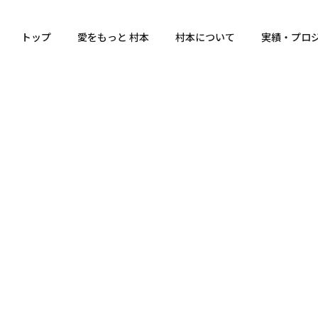
トップ
愛をもっと 村本
村本について
実績・プロ