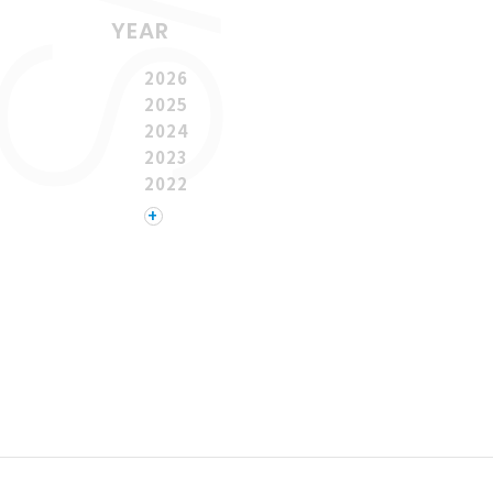
12
YEAR
1
2026
1
2025
1
2024
平成
2023
2022
1
2021
+
1
2020
1
2019
2018
2017
2016
2015
2014
2013
2012
2011