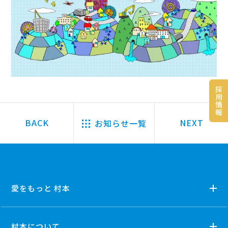
採
用
情
報
お知らせ一覧
愛をもっと 村本
村本について