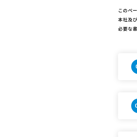
このペ
本社及
必要な