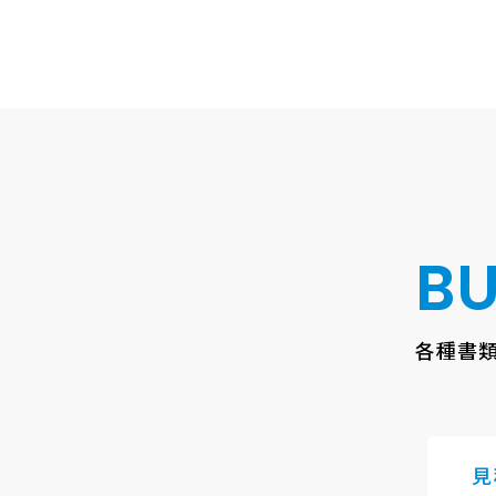
BU
各種書
見