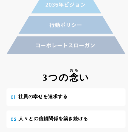
おも
3つの
念
い
社員の幸せを追求する
01
人々との信頼関係を築き続ける
02