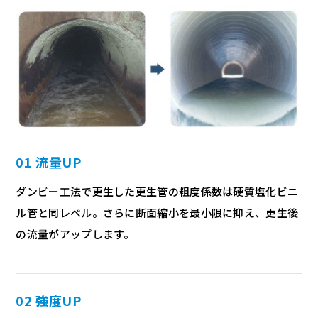
01 流量UP
ダンビー工法で更生した更生管の粗度係数は硬質塩化ビニ
ル管と同レベル。さらに断面縮小を最小限に抑え、更生後
の流量がアップします。
02 強度UP