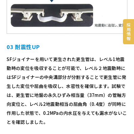
採
用
情
報
03 耐震性UP
SFジョイナーを用いて更生された更生管は、レベル1地震
動時の変位を吸収することが可能で、レベル２地震動時に
はSFジョイナーの中央溝部分が分割することで更生管に発
生した変位や屈曲を吸収し、水密性を確保します。試験で
は、更生管に地盤の永久ひずみ相当量（37mm）の管軸方
向変位と、レベル2地震動相当の屈曲角（0.4度）が同時に
作用した状態で、0.2MPaの内水圧を与えても漏水がないこ
とを確認しました。