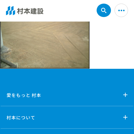
愛をもっと 村本
村本について