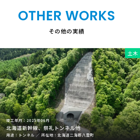
OTHER WORKS
その他の実績
土木
2025年06月
北海道新幹線、祭礼トンネル他
トンネル
／
北海道二海郡八雲町