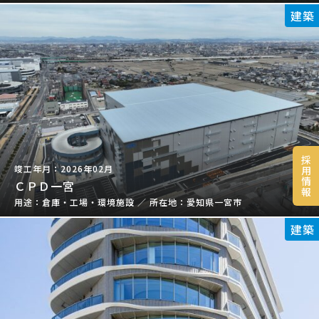
建築
採
2026年02月
用
情
ＣＰＤ一宮
報
倉庫・工場・環境施設
／
愛知県一宮市
建築