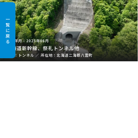
一
覧
に
戻
2025年06月
る
北海道新幹線、祭礼トンネル他
トンネル
／
北海道二海郡八雲町