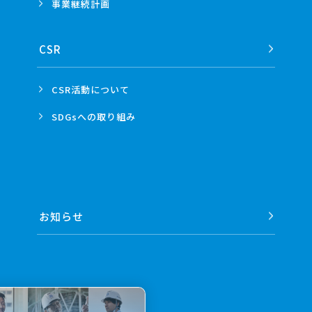
事業
継続計画
CSR
CSR活動
について
SDGsへの
取り組み
お知らせ