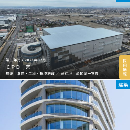
2026年02月
採
用
ＣＰＤ一宮
情
報
倉庫・工場・環境施設
／
愛知県一宮市
建築