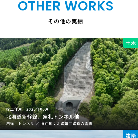
OTHER WORKS
その他の実績
土木
2025年06月
北海道新幹線、祭礼トンネル他
トンネル
／
北海道二海郡八雲町
建築