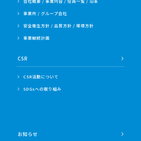
会社概要 / 事業内容 /
役員一覧 / 沿革
事業所 /
グループ会社
安全衛生方針 /
品質方針 /
環境方針
事業
継続計画
CSR
CSR活動
について
SDGsへの
取り組み
お知らせ