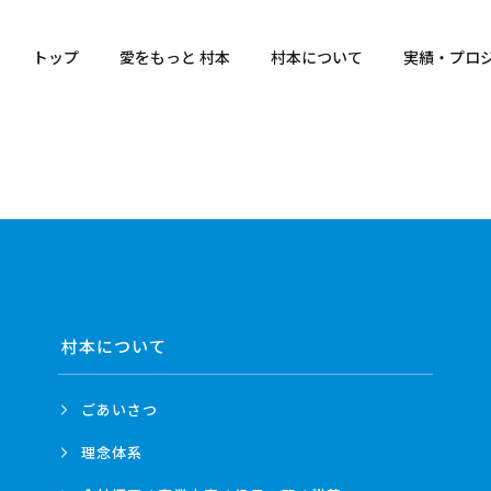
トップ
愛をもっと 村本
村本について
実績・プロ
村本について
ごあいさつ
理念体系