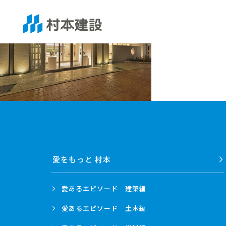
愛をもっと 村本
愛あるエピソード
建築編
愛あるエピソード
土木編