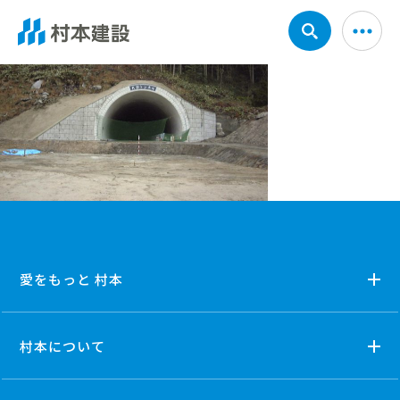
愛をもっと 村本
村本について