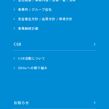
事業所 /
グループ会社
安全衛生方針 /
品質方針 /
環境方針
事業
継続計画
CSR
CSR活動
について
SDGsへの
取り組み
お知らせ