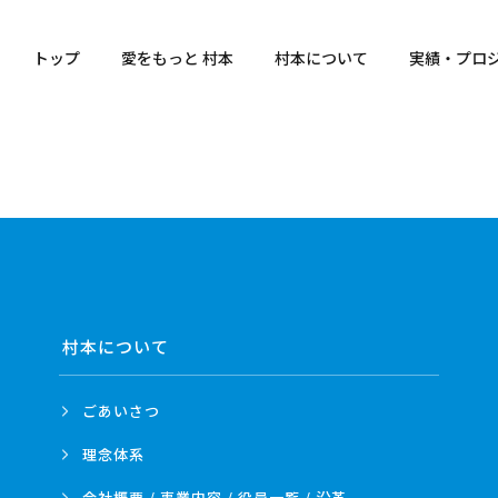
トップ
愛をもっと 村本
村本について
実績・プロ
村本について
ごあいさつ
理念体系
会社概要 / 事業内容 /
役員一覧 / 沿革