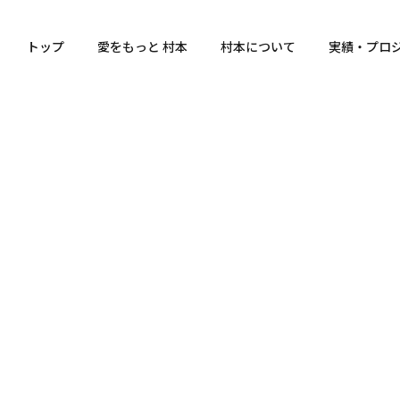
トップ
愛をもっと 村本
村本について
実績・プロ