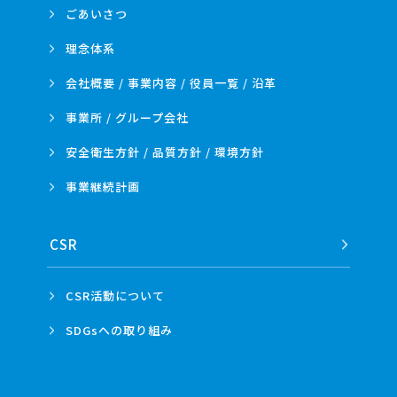
ごあいさつ
理念体系
会社概要 / 事業内容 /
役員一覧 / 沿革
事業所 /
グループ会社
安全衛生方針 /
品質方針 /
環境方針
事業
継続計画
CSR
CSR活動
について
SDGsへの
取り組み