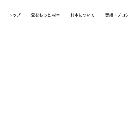
トップ
愛をもっと 村本
村本について
実績・プロ