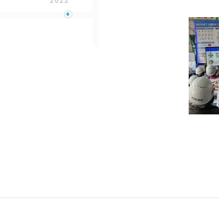
+
2021
2020
2019
2018
2017
2016
2015
2014
2013
2012
2011
2010
2009
2008