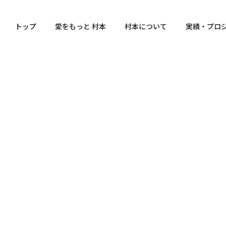
トップ
愛をもっと 村本
村本について
実績・プロ