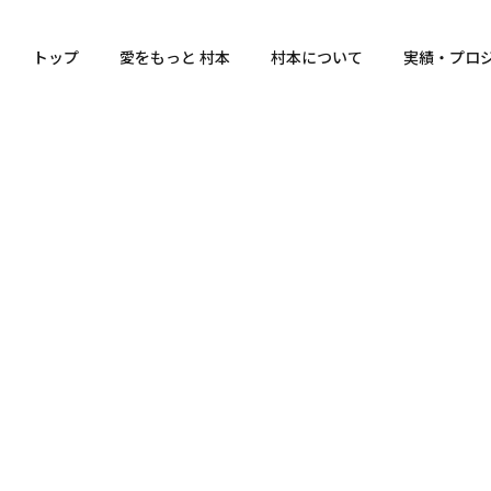
トップ
愛をもっと 村本
村本について
実績・プロ