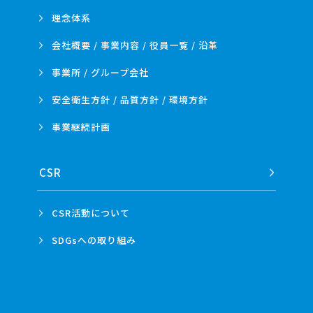
理念体系
会社概要 / 事業内容 /
役員一覧 / 沿革
事業所 /
グループ会社
安全衛生方針 /
品質方針 /
環境方針
事業
継続計画
CSR
CSR活動
について
SDGsへの
取り組み