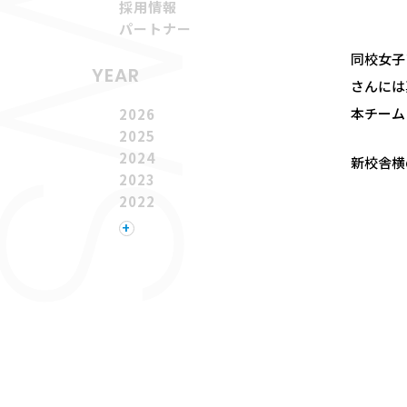
採用情報
パートナー
同校女子
YEAR
さんには
本チーム
2026
2025
2024
新校舎横
2023
2022
2021
+
2020
2019
2018
2017
2016
2015
2014
2013