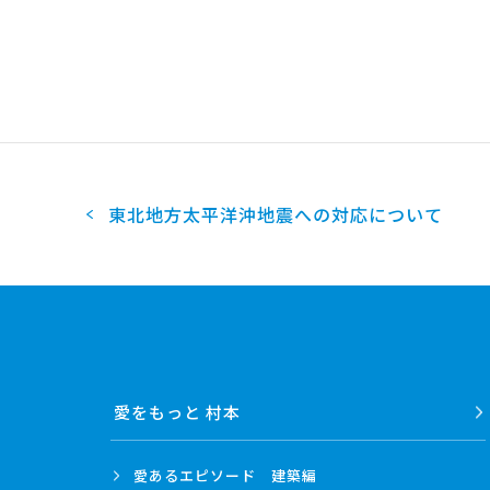
2012
2011
2010
2009
2008
2007
2006
2005
東北地方太平洋沖地震への対応について
2004
愛をもっと 村本
愛あるエピソード
建築編